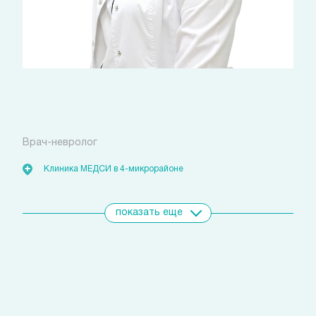
Данилова Регина
Файзельгаяновна
Врач-невролог
Клиника МЕДСИ в 4-микрорайоне
показать еще
Свяжитесь с нами
удобным для вас способом
Позвоните сейчас
(800)
301-49-56
Оставьте заявку
Номер телефона*