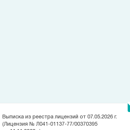
спасибо за оказанную помощь!!!
Ирина Анатольевна
Выражаю огромную благодарность врачу-неврологу Кучерюк
Марии Сергеевне!!! В течение месяца мучилась с болями,
принимала по назначению врачей таблетки, делала уколы,
боли не проходили, в состоянии отчаяния обратилась
в МЕДСИ к Марии Сергеевне и нисколько не пожалела.
Мария Сергеевна с первой минуты общения поставила мне
правильный диагноз и назначила лечение. В течение двух
недель от болей не осталось и следа. Спасибо большое Марии
Сергеевне за профессионализм, чуткое и доброжелательное
отношение!!!
Наталья Павловна
Лицензии
Выписка из реестра лицензий от 07.05.2026 г.
(Лицензия № Л041-01137-77/00370395