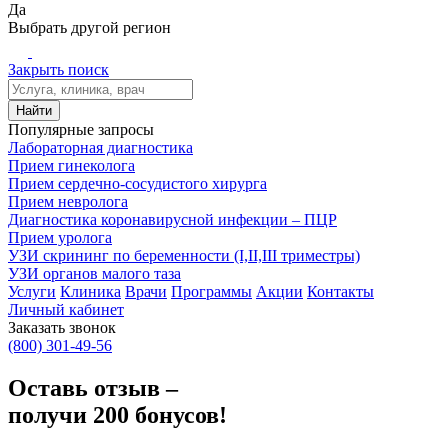
Да
Выбрать другой регион
Закрыть поиск
Найти
Популярные запросы
Лабораторная диагностика
Прием гинеколога
Прием сердечно-сосудистого хирурга
Прием невролога
Диагностика коронавирусной инфекции – ПЦР
Прием уролога
УЗИ скрининг по беременности (I,II,III триместры)
УЗИ органов малого таза
Услуги
Клиника
Врачи
Программы
Акции
Контакты
Личный кабинет
Заказать звонок
(800)
301-49-56
Оставь отзыв –
получи 200 бонусов!