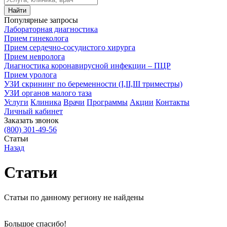
Найти
Популярные запросы
Лабораторная диагностика
Прием гинеколога
Прием сердечно-сосудистого хирурга
Прием невролога
Диагностика коронавирусной инфекции – ПЦР
Прием уролога
УЗИ скрининг по беременности (I,II,III триместры)
УЗИ органов малого таза
Услуги
Клиника
Врачи
Программы
Акции
Контакты
Личный кабинет
Заказать звонок
(800)
301-49-56
Статьи
Назад
Статьи
Статьи по данному региону не найдены
Большое спасибо!