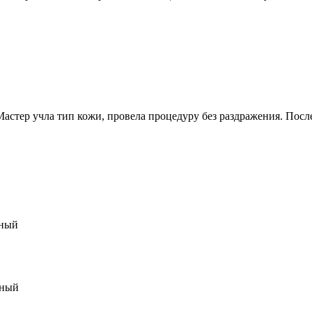
стер учла тип кожи, провела процедуру без раздражения. Посл
рный
чный