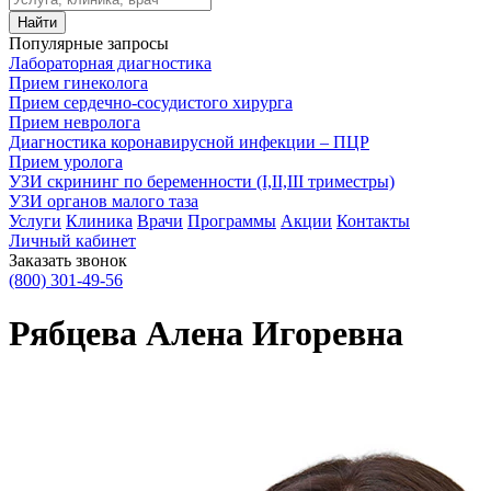
Найти
Популярные запросы
Лабораторная диагностика
Прием гинеколога
Прием сердечно-сосудистого хирурга
Прием невролога
Диагностика коронавирусной инфекции – ПЦР
Прием уролога
УЗИ скрининг по беременности (I,II,III триместры)
УЗИ органов малого таза
Услуги
Клиника
Врачи
Программы
Акции
Контакты
Личный кабинет
Заказать звонок
(800)
301-49-56
Рябцева Алена Игоревна