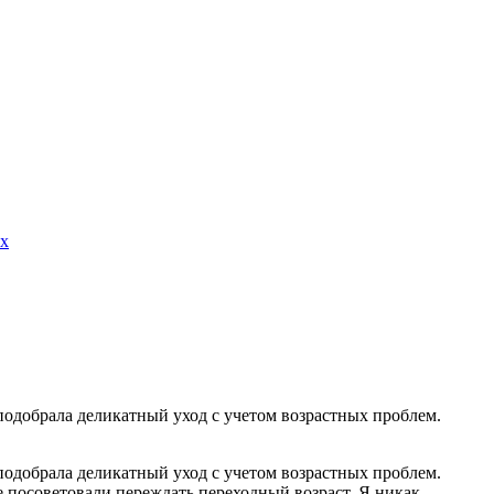
ых
 подобрала деликатный уход с учетом возрастных проблем.
 подобрала деликатный уход с учетом возрастных проблем.
не посоветовали переждать переходный возраст. Я никак